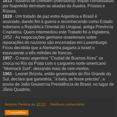
1813
- Batalha de Dresden (Alemanha): tropas comandadas
por Napoleão derrotam as aliadas da Áustria, Prússia e
Rússia.
1828
- Um tratado de paz entre Argentina e Brasil é
assinado, dando fim à guerra e reconhecendo como Estado
soberano a República Oriental do Uruguai, antiga Província
Cisplatina. Quem intermediou este Tratado foi a Inglaterra.
1952 - As negociações germano-israelenses sobre
reparações do nazismo são encerradas em Luxemburgo.
Ficou decidido que a Alemanha pagaria a Israel o
equivalente a três milhões de francos.
1957
- O navio argentino "Ciudad de Buenos Aires" se
choca no Rio da Prata com o cargueiro norte-americano
"Mormack Surf", deixando mais de cem mortos.
1961
- Leonel Brizola, então governador do Rio Grande do
Sul, declara que garantiria, "à bala, se fosse preciso", a
posse de João Goulart na Presidência do Brasil, no lugar de
Jânio Quadros.
Antonio Pereira
às
10:22
Nenhum comentário:
Compartilhar