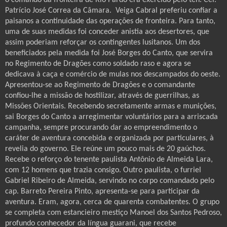
Patrício José Correa da Câmara.
Veiga Cabral preferiu confiar a
paisanos a continuidade das operações de fronteira. Para tanto,
uma de suas medidas foi conceder anistia aos desertores, que
assim poderiam reforçar os contingentes lusitanos. Um dos
beneficiados pela medida foi José Borges do Canto, que servira
no Regimento de Dragões como soldado raso e agora se
dedicava à caça e comércio de mulas nos descampados do oeste.
Apresentou-se ao Regimento de Dragões e o comandante
confiou-lhe a missão de hostilizar, através de guerrilhas, as
Missões Orientais. Recebendo secretamente armas e munições,
sai Borges do Canto a arregimentar voluntários para a arriscada
campanha, sempre procurando dar ao empreendimento o
caráter de aventura concebida e organizada por particulares, à
revelia do governo. Ele reúne um pouco mais de 20 gaúchos.
Recebe o reforço do tenente paulista Antônio de Almeida Lara,
com 12 homens que trazia consigo. Outro paulista, o furriel
Gabriel Ribeiro de Almeida, servindo no corpo comandado pelo
cap. Barreto Pereira Pinto, apresenta-se para participar da
aventura. Eram, agora, cerca de quarenta combatentes. O grupo
se completa com estancieiro mestiço Manoel dos Santos Pedroso,
profundo conhecedor da língua guarani, que recebe