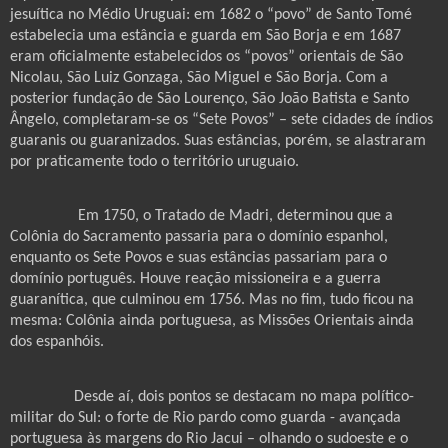
jesuítica no Médio Uruguai: em 1682 o “povo” de Santo Tomé
estabelecia uma estância e guarda em São Borja e em 1687
eram oficialmente estabelecidos os “povos” orientais de São
Nicolau, São Luiz Gonzaga, São Miguel e São Borja. Com a
posterior fundação de São Lourenço, São João Batista e Santo
Ângelo, completaram-se os “Sete Povos” – sete cidades de índios
guaranis ou guaranizados. Suas estâncias, porém, se alastraram
por praticamente todo o território uruguaio.
Em 1750, o Tratado de Madri, determinou que a
Colônia do Sacramento passaria para o domínio espanhol,
enquanto os Sete Povos e suas estâncias passariam para o
domínio português. Houve reação missioneira e a guerra
guaranítica, que culminou em 1756. Mas no fim, tudo ficou na
mesma: Colônia ainda portuguesa, as Missões Orientais ainda
dos espanhóis.
Desde aí, dois pontos se destacam no mapa político-
militar do Sul: o forte de Rio pardo como guarda - avançada
portuguesa às margens do Rio Jacui – olhando o sudoeste e o