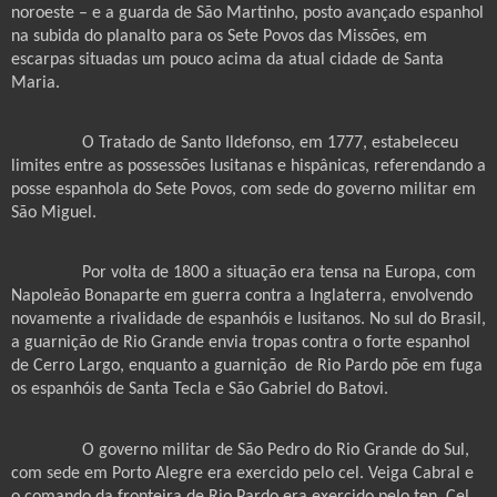
noroeste – e a guarda de São Martinho, posto avançado espanhol
na subida do planalto para os Sete Povos das Missões, em
escarpas situadas um pouco acima da atual cidade de Santa
Maria.
O Tratado de Santo Ildefonso, em 1777, estabeleceu
limites entre as possessões lusitanas e hispânicas, referendando a
posse espanhola do Sete Povos, com sede do governo militar em
São Miguel.
Por volta de 1800 a situação era tensa na Europa, com
Napoleão Bonaparte em guerra contra a Inglaterra, envolvendo
novamente a rivalidade de espanhóis e lusitanos. No sul do Brasil,
a guarnição de Rio Grande envia tropas contra o forte espanhol
de Cerro Largo, enquanto a guarnição
de Rio Pardo põe em fuga
os espanhóis de Santa Tecla e São Gabriel do Batovi.
O governo militar de São Pedro do Rio Grande do Sul,
com sede em Porto Alegre era exercido pelo cel. Veiga Cabral e
o comando da fronteira de Rio Pardo era exercido pelo ten. Cel.