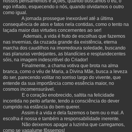
nossos pensamentos e ações, quando buscamos o eu, o
ego inflado, esquecendo o nós, quando olvidamos o outro
como igual.
A jornada prossegue inexorável até a última
consequência de atos e fatos nela contidas, como o tento na
laçada maior das virtudes concernentes ao ser!
Ademais, a vida é fruto de escolhas que fazemos
nas invernias, da cruzada grande da existência, eterna
marcha dos caudilhos na imorredoura soledade, buscando
nas planuras verdejantes, as blandícies e resplandecentes
sóis, na imagem indescritível do Criador!
Finalmente, a chama votiva que brota na alma
branca, como o véu de Maria, a Divina Mãe, busca a leveza
do ser, parecendo volitar no sorriso largo do vivente, que
entende da sua importância como essência maior, no
cosmos incomensurável.
E o coração enobrecido, saltita na felicidade
incontida no peito arfante, tendo a consciência do dever
cumprido na estância do bem querer.
Assim é a vida e dela fazemos o bem ou o mal. A
escolha é nossa e também a responsabilidade inerente.
Não deixemos apagar a luzinha que carregamos,
como se vagalume fôssemos!